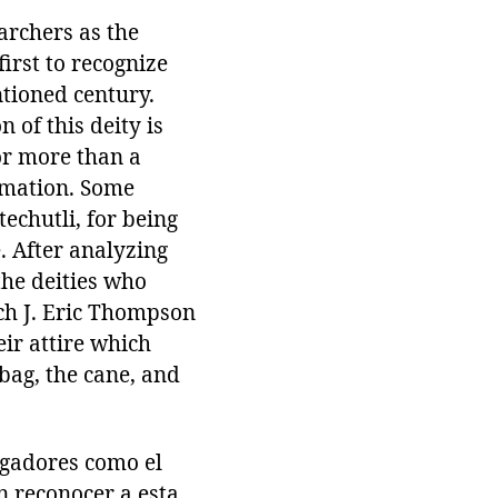
archers as the
irst to recognize
ntioned century.
n of this deity is
or more than a
rmation. Some
echutli, for being
. After analyzing
the deities who
ch J. Eric Thompson
eir attire which
bag, the cane, and
igadores como el
 reconocer a esta