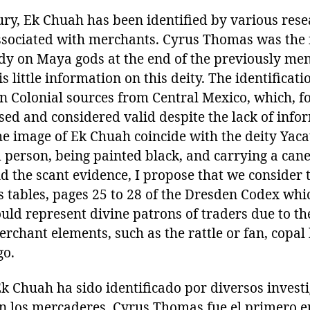
ury, Ek Chuah has been identified by various rese
ssociated with merchants. Cyrus Thomas was the f
tudy on Maya gods at the end of the previously me
s little information on this deity. The identificatio
on Colonial sources from Central Mexico, which, f
sed and considered valid despite the lack of info
the image of Ek Chuah coincide with the deity Yacat
 person, being painted black, and carrying a cane
d the scant evidence, I propose that we consider 
s tables, pages 25 to 28 of the Dresden Codex whi
ould represent divine patrons of traders due to th
rchant elements, such as the rattle or fan, copal 
go.
Ek Chuah ha sido identificado por diversos invest
 los mercaderes. Cyrus Thomas fue el primero en