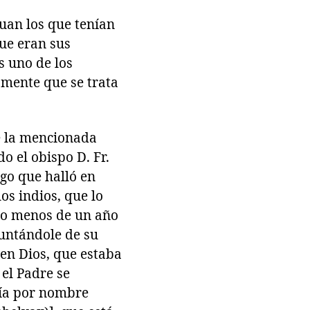
uan los que tenían
que eran sus
s uno de los
amente que se trata
re la mencionada
o el obispo D. Fr.
go que halló en
s indios, que lo
oco menos de un año
guntándole de su
 en Dios, que estaba
 el Padre se
nía por nombre