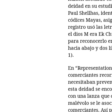
deidad en su estudi
Paul Shellhas, ident
códices Mayas, asig
registro usó las le
el dios M era Ek Ch
para reconocerlo er
hacia abajo y dos l
1).
En “Representation
comerciantes recor
necesitaban preven
esta deidad se enc
con una lanza que c
malévolo se le asoc
comerciantes. Así p