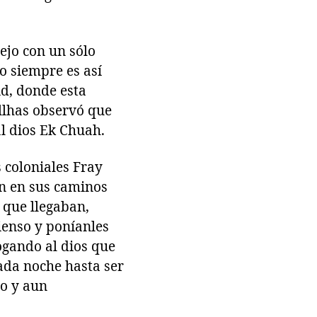
ejo con un sólo
o siempre es así
id, donde esta
llhas observó que
l dios Ek Chuah.
 coloniales Fray
an en sus caminos
a que llegaban,
ienso y poníanles
rogando al dios que
cada noche hasta ser
to y aun