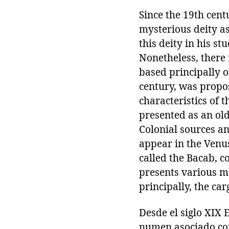
Since the 19th cent
mysterious deity a
this deity in his s
Nonetheless, there i
based principally 
century, was propo
characteristics of 
presented as an old
Colonial sources an
appear in the Venu
called the Bacab, c
presents various me
principally, the car
Desde el siglo XIX 
numen asociado con