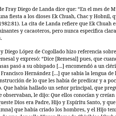
 de Fray Diego de Landa dice que: “En el mes de M
na fiesta a los dioses Ek Chuah, Chac y Hobnil, 
982:81). La cita de Landa refiere que Ek Chuah e
inantes y cacaoteros, pero nunca especifica clar
.
ray Diego López de Cogollado hizo referencia sob
mesal y expresó: “Dice [Remesal] pues, que cuand
asas pasó a su obispado […] encomendó a un cléri
rancisco Hernández […] que sabía la lengua de lo
 instrucción de lo que les había de predicar y a p
igo. Que había hallado un señor principal, que pre
e observaban, le dijo: Que ellos conocían y creían
queste Dios era Padre, Hijo y Espíritu Santo, y que
amna] que había criado los hombres, y el Hijo te