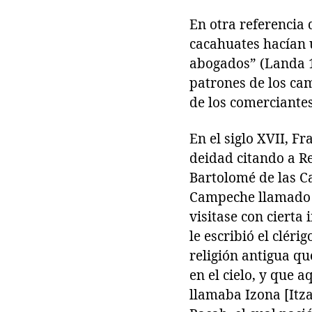
En otra referencia
cacahuates hacían u
abogados” (Landa 1
patrones de los cam
de los comerciantes
En el siglo XVII, F
deidad citando a Re
Bartolomé de las C
Campeche llamado F
visitase con cierta
le escribió el clér
religión antigua qu
en el cielo, y que a
llamaba Izona [Itz