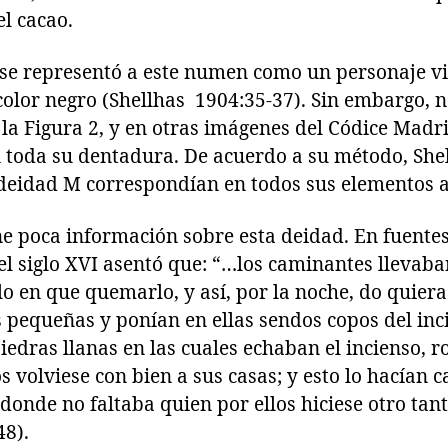
l cacao.
se representó a este numen como un personaje vi
color negro (Shellhas 1904:35-37). Sin embargo, n
la Figura 2, y en otras imágenes del Códice Madr
 toda su dentadura. De acuerdo a su método, She
 deidad M correspondían en todos sus elementos a
ne poca información sobre esta deidad. En fuentes
el siglo XVI asentó que: “…los caminantes llevab
llo en que quemarlo, y así, por la noche, do quier
s pequeñas y ponían en ellas sendos copos del inc
piedras llanas en las cuales echaban el incienso, 
 volviese con bien a sus casas; y esto lo hacían 
 donde no faltaba quien por ellos hiciese otro tan
8).