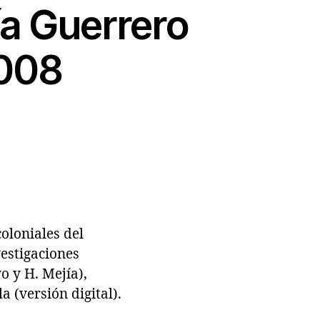
a Guerrero
2008
loniales del
vestigaciones
o y H. Mejía),
 (versión digital).