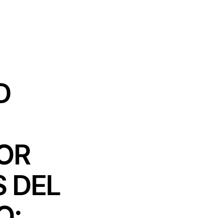
D
OR
 DEL
O: