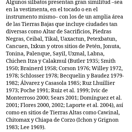
Algunos silbatos presentan gran similitud –sea
en la vestimenta, en el tocado o en el
instrumento mismo– con los de un amplia área
de las Tierras Bajas que incluye ciudades tan
diversas como Altar de Sacrificios, Piedras
Negras, Ceibal, Tikal, Uaxactun, Petexbatun,
Cancuen, Ixkun y otros sitios de Petén, Jonuta,
Tonina, Palenque, SayiI, Uxmal, Labna,
Chichen Itza y Calakmul (Butler 1935; Smith
1950; Brainerd 1958; Corson 1976; Willey 1972,
1978; SchIosser 1978; Becquelin y Baudez 1979-
1982; Álvarez y Casasola 1985; Ruz Lhuillier
1973; Poche 1991; Ruiz et al. 1999; Ivic de
Monterroso 2000; Sears 2001; Domínguez et al.
2001; Flores 2000, 2002; Laporte et al. 2004), así
como en sitios de Tierras Altas como Cawinal,
Chitomax y Chiapa de Corzo (Ichon y Grignon
1983; Lee 1969).