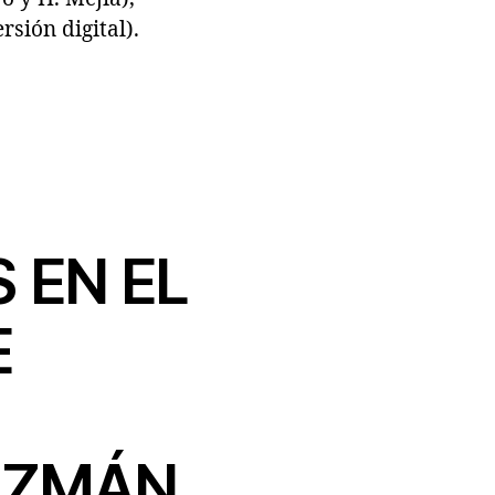
sión digital).
 EN EL
E
UZMÁN,