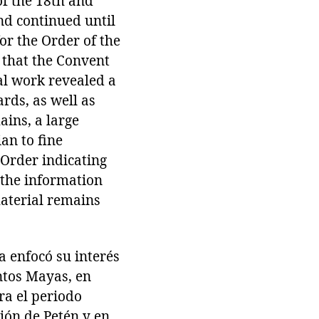
of the 18th and
nd continued until
or the Order of the
 that the Convent
al work revealed a
ards, as well as
ains, a large
an to fine
 Order indicating
 the information
 material remains
a enfocó su interés
ntos Mayas, en
ra el periodo
gión de Petén y en