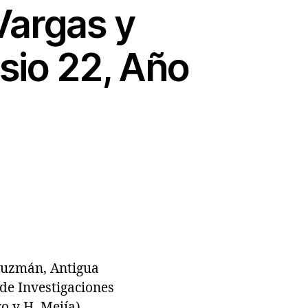
Vargas y
sio 22, Año
Guzmán, Antigua
 de Investigaciones
o y H. Mejía),