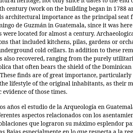
tural heritage, not only since it dates to the end 
th century (work on the building began in 1788 a
ds architectural importance as the principal seat f
mingo de Guzmán in Guatemala, since it was here
s were located for almost a century. Archaeologic
ions that included kitchens, pilas, gardens or orch
nderground cold cellars. In addition to these rem
also recovered, ranging from the purely utilitari
lica that often bears the shield of the Dominican
These finds are of great importance, particularly
 the lifestyle of the original inhabitants, as their
c evidence of those times.
os años el estudio de la Arqueología en Guatemal
iferentes aspectos relacionados con los asentamie
poblaciones que lograron su máximo esplendor pa
ras Bajas especialmente en lo que respecta a la re