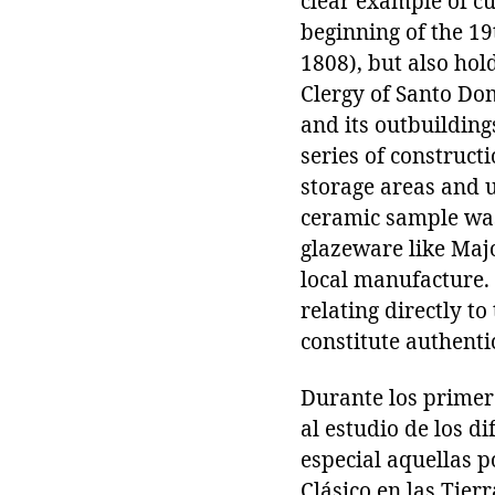
clear example of cul
beginning of the 19
1808), but also hol
Clergy of Santo Do
and its outbuilding
series of construct
storage areas and u
ceramic sample was 
glazeware like Majo
local manufacture. 
relating directly to
constitute authenti
Durante los primer
al estudio de los d
especial aquellas 
Clásico en las Tier