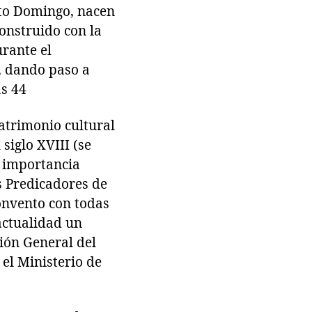
nto Domingo, nacen
construido con la
rante el
, dando paso a
as 44
patrimonio cultural
siglo XVIII (se
u importancia
s Predicadores de
onvento con todas
actualidad un
ción General del
 el Ministerio de