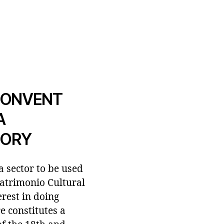
 CONVENT
A
TORY
a sector to be used
 Patrimonio Cultural
erest in doing
re constitutes a