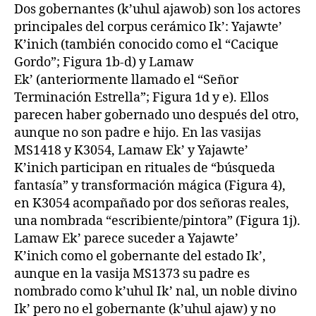
Dos gobernantes (k’uhul ajawob) son los actores
principales del corpus cerámico Ik’: Yajawte’
K’inich (también conocido como el “Cacique
Gordo”; Figura 1b-d) y Lamaw
Ek’ (anteriormente llamado el “Señor
Terminación Estrella”; Figura 1d y e). Ellos
parecen haber gobernado uno después del otro,
aunque no son padre e hijo. En las vasijas
MS1418 y K3054, Lamaw Ek’ y Yajawte’
K’inich participan en rituales de “búsqueda
fantasía” y transformación mágica (Figura 4),
en K3054 acompañado por dos señoras reales,
una nombrada “escribiente/pintora” (Figura 1j).
Lamaw Ek’ parece suceder a Yajawte’
K’inich como el gobernante del estado Ik’,
aunque en la vasija MS1373 su padre es
nombrado como k’uhul Ik’ nal, un noble divino
Ik’ pero no el gobernante (k’uhul ajaw) y no