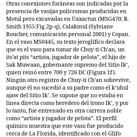
Otras conexiones foráneas son indicadas por la
presencia de vasijas policromas producidas en
Motul pero excavadas en Uaxactun (MSG470; R.
Smith 1955:Fig.2p-q), Calakmul (Sylviane
Boucher, comunicación personal 2001) y Copan.
En el vaso MS0445, su texto jeroglífico declara
que es el vaso para tomar de Chuy-ti Ch’an, un
its’at pits “artista, jugador de pelota”, el hijo de
Sak Muwaan, gobernante supremo del Sitio Ik’,
quien reinó entre 700 y 726 DC (Figura 1f).
Ningún otro registro de Chuy-ti Ch’an sobrevive,
aunque él no sucedió a su padre como el k’uhul
ajaw del Sitio Ik’. Se supone que no estaba en
línea directa como heredero del trono Ik’, y por
lo tanto, fue entrenado en otra carrera noble
como “artista y jugador de pelota”. El perfil
químico muestra que este vaso fue producido
cerca de La Florida, identificado con el Glifo