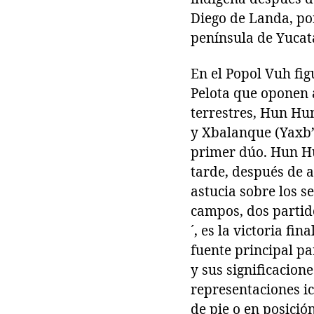
Diego de Landa, por
península de Yucatá
En el Popol Vuh fig
Pelota que oponen 
terrestres, Hun Hu
y Xbalanque (Yaxb’
primer dúo. Hun Hu
tarde, después de 
astucia sobre los s
campos, dos partido
´, es la victoria fi
fuente principal pa
y sus significacione
representaciones ic
de pie o en posició