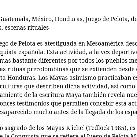
Guatemala, México, Honduras, Juego de Pelota, d
, escenas rituales
ego de Pelota es atestiguada en Mesoamérica desd
uista española. Esta actividad, a la vez deportiva
rmas bastante diferentes por todos los pueblos 
as ruinas precolombinas que se extienden desde e
ta Honduras. Los Mayas asimismo practicaban es
culturas que describen dicha actividad, así como
framiento de la escritura Maya también revela nue
tonces testimonios que permiten concebir esta act
esaparecido mucho antes de la llegada de los espa
ro sagrado de los Mayas K´iche´ (Tedlock 1985), es 
 la Conquista que se refiere al Juego de Pelota M