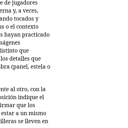
je de jugadores
rna y, a veces,
vando tocados y
s o el contexto
es hayan practicado
imágenes
istinto que
 los detalles que
obra (panel, estela o
te al otro, con la
sición indique el
firmar que los
, estar a un mismo
lleras se lleven en