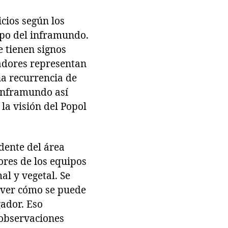
icios según los
mpo del inframundo.
e tienen signos
gadores representan
a recurrencia de
 inframundo así
a visión del Popol
dente del área
dores de los equipos
al y vegetal. Se
e ver cómo se puede
gador. Eso
 observaciones