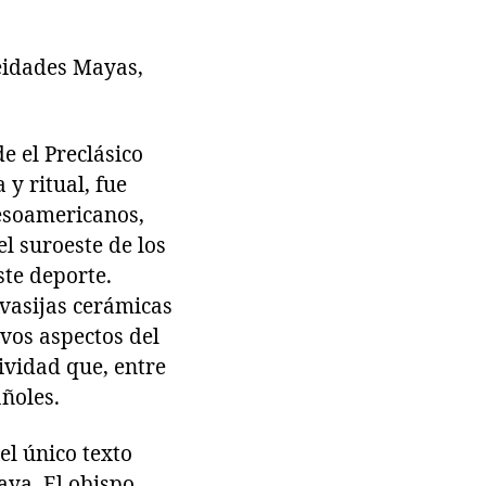
eidades Mayas,
e el Preclásico
 y ritual, fue
mesoamericanos,
l suroeste de los
te deporte.
 vasijas cerámicas
vos aspectos del
ividad que, entre
ñoles.
el único texto
aya. El obispo