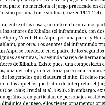
 su parte, no menciona el juego practicado en el 
n sino por una frase sibilina (Tozzer 1941:124).
ura, entre otras cosas, un mito en torno a dos par
a los señores de Xibalba (el inframundo), con do
n Ahpu y Vucub Hun Ahpu, por una parte, y Hun 
ahlam), por otra. Los señores del inframundo tri
n Ahpu se convierte en el padre de los segundos
algunas aventuras, la segunda pareja de hermanos
eñores de Xibalba. Existe pues, una composición 
s, una derrota y una victoria para cada campo. E
nal de los gemelos que clausura el mito. El relato 
ra todos aquellos que tratan de interpretar el Ju
s (Coe 1989; Freidel et al. 1993). Sin embargo, exi
onográficas, en particular, de personajes vestido
n dinámica de juego, ellos tienen ornamentos orig