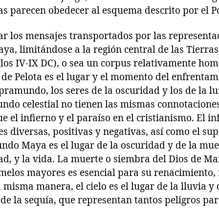
zas parecen obedecer al esquema descrito por el P
ar los mensajes transportados por las representa
aya, limitándose a la región central de las Tierra
glos IV-IX DC), o sea un corpus relativamente ho
 de Pelota es el lugar y el momento del enfrentam
ramundo, los seres de la oscuridad y los de la lu
ndo celestial no tienen las mismas connotaciones
e el infierno y el paraíso en el cristianismo. El
es diversas, positivas y negativas, así como el s
mundo Maya es el lugar de la oscuridad y de la mue
idad, y la vida. La muerte o siembra del Dios de Ma
melos mayores es esencial para su renacimiento,
misma manera, el cielo es el lugar de la lluvia y d
de la sequía, que representan tantos peligros para