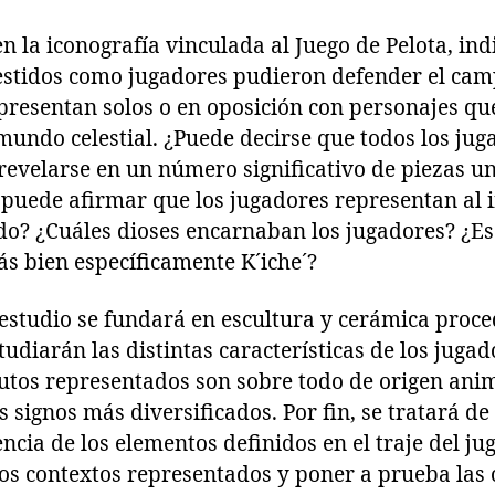
en la iconografía vinculada al Juego de Pelota, ind
vestidos como jugadores pudieron defender el ca
presentan solos o en oposición con personajes qu
 mundo celestial. ¿Puede decirse que todos los ju
evelarse en un número significativo de piezas un
e puede afirmar que los jugadores representan al
? ¿Cuáles dioses encarnaban los jugadores? ¿Es l
 bien específicamente K´iche´?
 estudio se fundará en escultura y cerámica proce
tudiarán las distintas características de los juga
utos representados son sobre todo de origen anim
 signos más diversificados. Por fin, se tratará d
encia de los elementos definidos en el traje del ju
los contextos representados y poner a prueba las