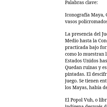
Palabras clave:
Iconografía Maya, 
vasos policromados
La presencia del Ju
Medio hasta la Conq
practicada bajo fo
como lo muestran l
Estados Unidos has
Quedan ruinas y es
pintadas. El desci
juego. Se tienen en
los Mayas, había d
El Popol Vuh, o lib
indígena después de