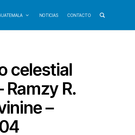
 GUATEMALA
NOTICIAS
CONTACTO
 celestial
– Ramzy R.
vinine –
004