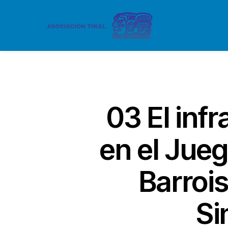
03 El inf
en el Jue
Barrois
Si