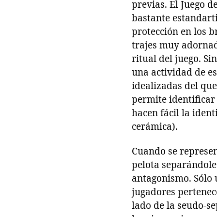
previas. El Juego d
bastante estandarti
protección en los b
trajes muy adornad
ritual del juego. 
una actividad de es
idealizadas del qu
permite identificar 
hacen fácil la ident
cerámica).
Cuando se represent
pelota separándoles
antagonismo. Sólo u
jugadores pertenece
lado de la seudo-se