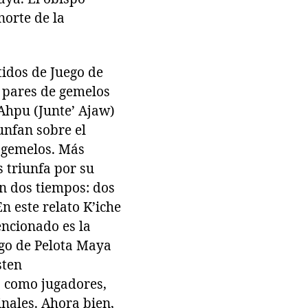
norte de la
tidos de Juego de
s pares de gemelos
Ahpu (Junte’ Ajaw)
unfan sobre el
 gemelos. Más
 triunfa por su
en dos tiempos: dos
n este relato K’iche
mencionado es la
ego de Pelota Maya
sten
s como jugadores,
inales. Ahora bien,