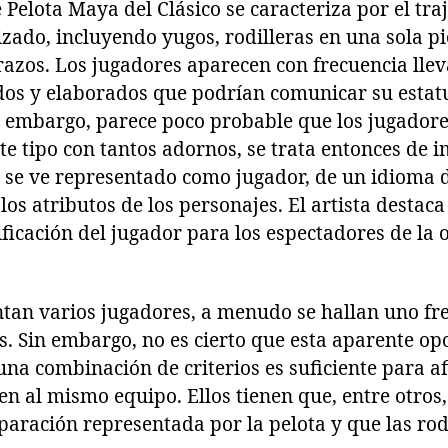
e Pelota Maya del Clásico se caracteriza por el tra
zado, incluyendo yugos, rodilleras en una sola pie
razos. Los jugadores aparecen con frecuencia lle
os y elaborados que podrían comunicar su estatu
Sin embargo, parece poco probable que los jugador
te tipo con tantos adornos, se trata entonces de 
e se ve representado como jugador, de un idioma d
los atributos de los personajes. El artista destaca
ificación del jugador para los espectadores de la 
an varios jugadores, a menudo se hallan uno fren
. Sin embargo, no es cierto que esta aparente opo
na combinación de criterios es suficiente para a
n al mismo equipo. Ellos tienen que, entre otros
paración representada por la pelota y que las rodi