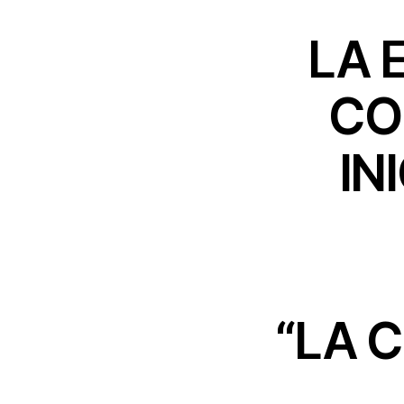
LA 
CO
IN
“LA 