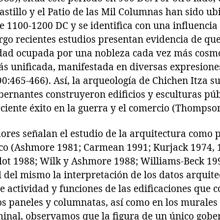
astillo y el Patio de las Mil Columnas han sido u
e 1100-1200 DC y se identifica con una influencia
rgo recientes estudios presentan evidencia de qu
dad ocupada por una nobleza cada vez más cosmo
ás unificada, manifestada en diversas expresiones
0:465-466). Así, la arqueología de Chichen Itza s
bernantes construyeron edificios y esculturas púb
iente éxito en la guerra y el comercio (Thompso
ores señalan el estudio de la arquitectura como p
co (Ashmore 1981; Carmean 1991; Kurjack 1974, 19
lot 1988; Wilk y Ashmore 1988; Williams-Beck 199
 del mismo la interpretación de los datos arquit
e actividad y funciones de las edificaciones que
os paneles y columnatas, así como en los murales 
minal, observamos que la figura de un único gobe