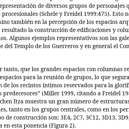
representación de diversos grupos de personajes 
s procesionales (Schele y Freidel 1999:475). Esto n
, sino también en la percepción de los espacios ar
resultado la construcción de edificaciones y col
s. Algunos ejemplos representativos son las gale
 del Templo de los Guerreros y en general el Con
or tanto, que los grandes espacios con columnas r
 espacios para la reunión de grupos, lo que segur
n de los recintos íntimos reservados para la glori
 predecesores” (Miller 1999, citando a Freidel 19
ichen Itza muestra un gran número de estructura
s, tanto en los grupos centrales, como en los per
po de construcción son: 3E4, 2C7, 3C12, 3D13, 3D9,
a en esta ponencia (Figura 2).