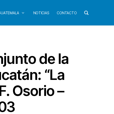
 GUATEMALA
NOTICIAS
CONTACTO
junto de la
ucatán: “La
F. Osorio –
003