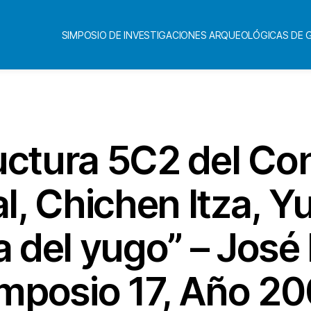
SIMPOSIO DE INVESTIGACIONES ARQUEOLÓGICAS DE
Categorías
uctura 5C2 del Con
ial, Chichen Itza, Y
del yugo” – José 
mposio 17, Año 2