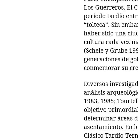
Los Guerreros, El C
periodo tardío entr
“tolteca”. Sin emba
haber sido una ciu
cultura cada vez m
(Schele y Grube 199
generaciones de go
conmemorar su crec
Diversos investigad
análisis arqueológi
1983, 1985; Tourtel
objetivo primordial
determinar áreas d
asentamiento. En l
Clásico Tardío-Ter