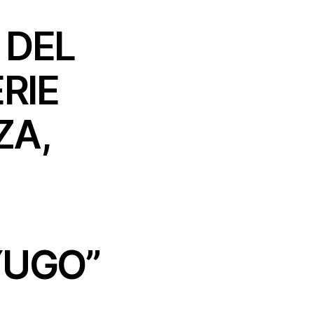
 DEL
RIE
ZA,
YUGO”