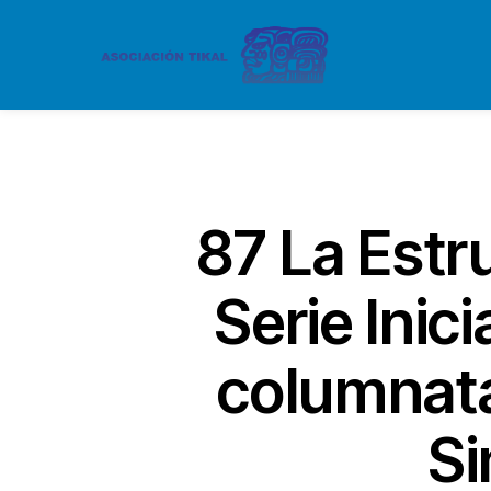
87 La Estr
Serie Inic
columnata 
Si