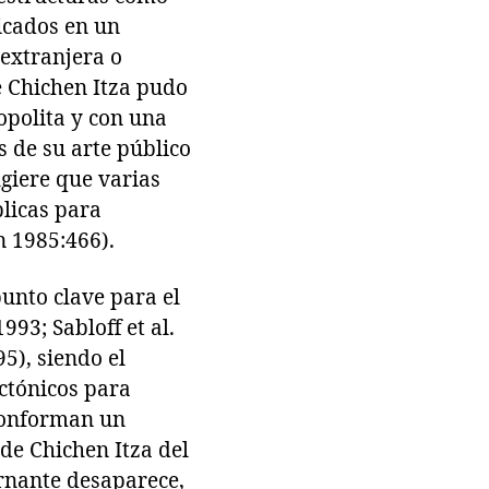
bicados en un
 extranjera o
e Chichen Itza pudo
polita y con una
 de su arte público
ugiere que varias
licas para
n 1985:466).
unto clave para el
93; Sabloff et al.
5), siendo el
ectónicos para
 conforman un
de Chichen Itza del
rnante desaparece,