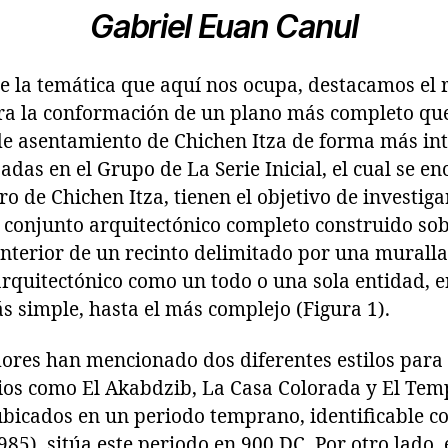
Gabriel Euan Canul
 la temática que aquí nos ocupa, destacamos el r
para la conformación de un plano más completo qu
de asentamiento de Chichen Itza de forma más int
adas en el Grupo de La Serie Inicial, el cual se e
ro de Chichen Itza, tienen el objetivo de investiga
 conjunto arquitectónico completo construido sob
nterior de un recinto delimitado por una muralla
arquitectónico como un todo o una sola entidad, e
ás simple, hasta el más complejo (Figura 1).
dores han mencionado dos diferentes estilos para 
cios como El Akabdzib, La Casa Colorada y El Tem
 ubicados en un periodo temprano, identificable 
5), sitúa este periodo en 900 DC. Por otro lado,