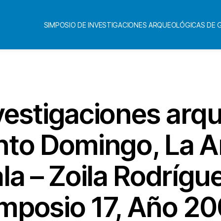
SIMPOSIO DE INVESTIGACIONES ARQUEOLÓGICAS DE
Categorías
vestigaciones arq
nto Domingo, La A
a – Zoila Rodrígue
mposio 17, Año 2