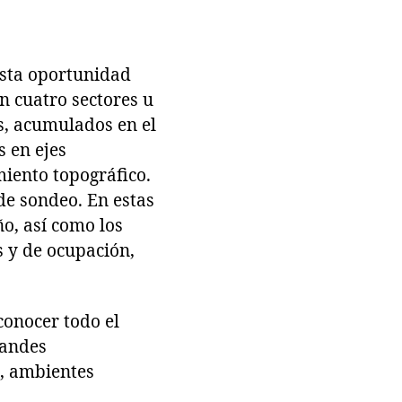
esta oportunidad
en cuatro sectores u
es, acumulados en el
s en ejes
miento topográfico.
 de sondeo. En estas
ño, así como los
os y de ocupación,
conocer todo el
randes
s, ambientes