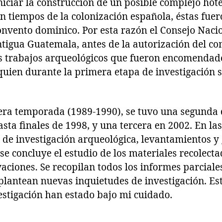
niciar la construcción de un posible complejo hote
n tiempos de la colonización española, éstas fue
onvento dominico. Por esta razón el Consejo Nacio
ntigua Guatemala, antes de la autorización del c
los trabajos arqueológicos que fueron encomendad
 quien durante la primera etapa de investigació
mera temporada (1989-1990), se tuvo una segunda
sta finales de 1998, y una tercera en 2002. En la
 de investigación arqueológica, levantamientos y 
e concluye el estudio de los materiales recolect
aciones. Se recopilan todos los informes parcial
 plantean nuevas inquietudes de investigación. Es
stigación han estado bajo mi cuidado.