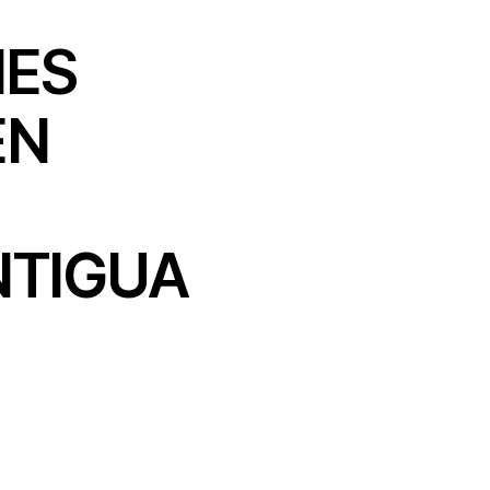
NES
EN
NTIGUA