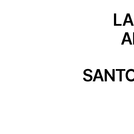
LA
A
SANTO