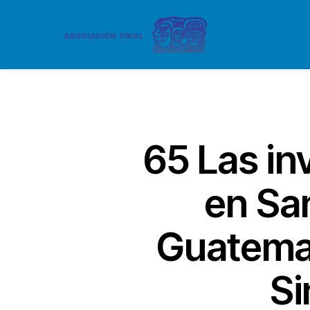
65 Las in
en Sa
Guatemal
Si