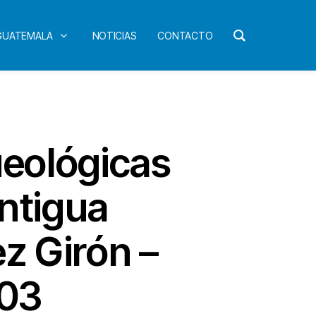
 GUATEMALA
NOTICIAS
CONTACTO
ueológicas
ntigua
z Girón –
003