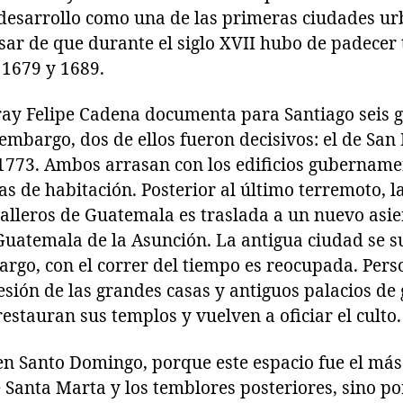
desarrollo como una de las primeras ciudades ur
ar de que durante el siglo XVII hubo de padecer 
 1679 y 1689.
fray Felipe Cadena documenta para Santiago seis 
embargo, dos de ellos fueron decisivos: el de San
1773. Ambos arrasan con los edificios gubernament
sas de habitación. Posterior al último terremoto, l
balleros de Guatemala es traslada a un nuevo asi
uatemala de la Asunción. La antigua ciudad se s
rgo, con el correr del tiempo es reocupada. Pers
sión de las grandes casas y antiguos palacios de
restauran sus templos y vuelven a oficiar el culto.
 en Santo Domingo, porque este espacio fue el más
 Santa Marta y los temblores posteriores, sino po