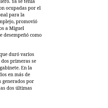
lero. Ya se tenía
ron ocupadas por el
nal para la
omplejo, promovió
os a Miguel
n se desempeñó como
 que duró varios
s dos primeras se
gabinete. En la
ados en más de
es generados por
tas dos últimas