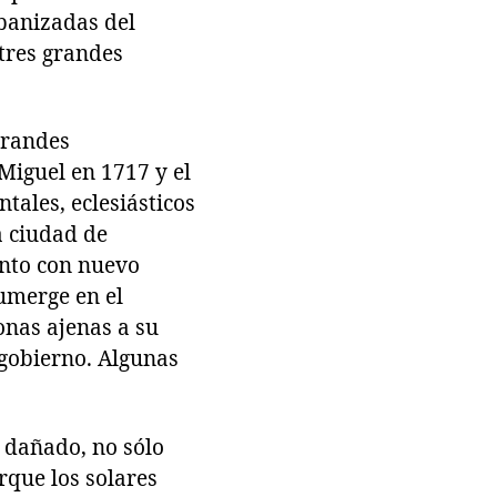
banizadas del
tres grandes
grandes
 Miguel en 1717 y el
ales, eclesiásticos
a ciudad de
ento con nuevo
umerge en el
onas ajenas a su
 gobierno. Algunas
 dañado, no sólo
rque los solares