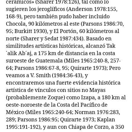
cerámicos» (Sharer 1978:126), tal como lo
sugieren los jeroglíficos (Anderson 1978:155,
168-9), pero también pudo haber incluido
Chocola, 90 kilómetros al este (Parsons 1986:70,
95; Burkitt 1930), y El Portón, 60 kilómetros al
norte (Sharer y Sedat 1987:434). Basado en
similitudes artísticas históricas, alcanzó Tak
´alik Ab´aj, a 175 km de distancia en la costa
suroeste de Guatemala (Miles 1965:240-8, 257-
64; Parsons 1986:67-8, 95; Quirarte 1973); Pero
veamos a V. Smith (1984:36-43), y
encontraremos una fuerte evidencia histórica
artística de vínculos con sitios no Mayas
(probablemente Zoque) como Izapa, a 180 km al
oeste-noroeste de la Costa del Pacífico de
México (Miles 1965:240-64; Norman 1976:283,
289; Parsons 1986:95; Quirarte 1973; Kaplan
1995:191-192), y aun con Chiapa de Corzo, a 350