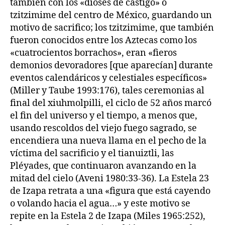
también con los «dioses de castigo» o
tzitzimime del centro de México, guardando un
motivo de sacrifico; los tzitzimime, que también
fueron conocidos entre los Aztecas como los
«cuatrocientos borrachos», eran «fieros
demonios devoradores [que aparecían] durante
eventos calendáricos y celestiales específicos»
(Miller y Taube 1993:176), tales ceremonias al
final del xiuhmolpilli, el ciclo de 52 años marcó
el fin del universo y el tiempo, a menos que,
usando rescoldos del viejo fuego sagrado, se
encendiera una nueva llama en el pecho de la
víctima del sacrificio y el tianuiztli, las
Pléyades, que continuaron avanzando en la
mitad del cielo (Aveni 1980:33-36). La Estela 23
de Izapa retrata a una «figura que está cayendo
o volando hacia el agua…» y este motivo se
repite en la Estela 2 de Izapa (Miles 1965:252),