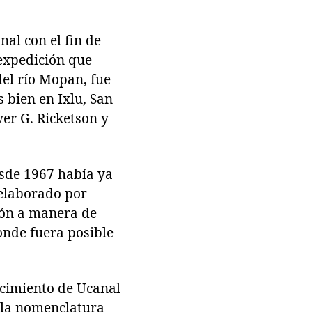
nal con el fin de
 expedición que
del río Mopan, fue
 bien en Ixlu, San
er G. Ricketson y
esde 1967 había ya
 elaborado por
ción a manera de
onde fuera posible
ocimiento de Ucanal
n la nomenclatura