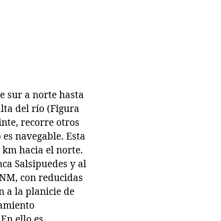
e sur a norte hasta
ta del río (Figura
inte, recorre otros
o es navegable. Esta
 km hacia el norte.
nca Salsipuedes y al
 SNM, con reducidas
 a la planicie de
tamiento
En ello es