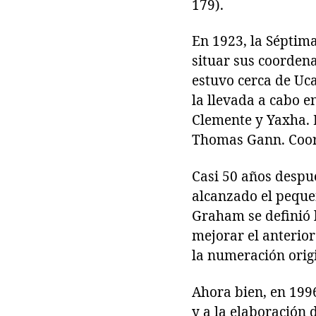
179).
En 1923, la Séptima
situar sus coordena
estuvo cerca de Uca
la llevada a cabo e
Clemente y Yaxha. E
Thomas Gann. Coord
Casi 50 años despu
alcanzado el peque
Graham se definió l
mejorar el anterior
la numeración origi
Ahora bien, en 199
y a la elaboración