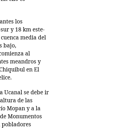
antes los
sur y 18 km este-
a cuenca media del
 bajo,
 comienza al
antes meandros y
 Chiquibul en El
lice.
a Ucanal se debe ir
altura de las
río Mopan y a la
to de Monumentos
n pobladores