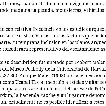
 10 años, cuando el sitio no tenía vigilancia aún
ando maquinaria pesada, motosierras, vehículos
do con relativa frecuencia en los estudios arqueo
e sobre el sitio. Varios son los factores que incid
parte, su temprana inclusión en los planos arqueo
e considerara representativo del asentamiento as
e su descubridor, fue anotado por Teobert Maler 
 del Museo Peabody de la Universidad de Harvar
l.2:186). Aunque Maler (1908) no hace mención del
como Ucanal II, con mención a estelas y altares 
e mapa a otros asentamientos del sureste de Peté
 Ixkun, la hacienda Yaxche y un lugar que denom
tun. Actualmente no es posible identificar a estos