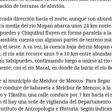
ación de terrazas de aluvión.
rcada dirección hacia el norte, aunque son abund
a media del río Mopan abarca unos 24 km norte-
sipuedes y Chiquibul fluyen en forma paralela a l
ambién cuenta con algunas partes de terreno más
 el oeste. A su vez, la cuenca baja del río Mopan
0; el río aún recorre unos 9 a 10 km entre abund
río Salsipuedes, continuando luego a unirse al río
nte, con el río Macal, en donde da inicio el río Be
 al municipio de Melchor de Mencos. Para llegar 
e conduce de Sabaneta a Melchor de Mencos; a la 
 y Tikalito, una calle conduce por 7 km hacia el 
 En él hay una sede de vigilancia del Departamen
nstituto de Antropología e Historia. Según indica