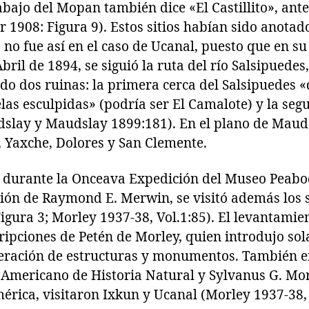
 abajo del Mopan también dice «El Castillito», an
 1908: Figura 9). Estos sitios habían sido anota
no fue así en el caso de Ucanal, puesto que en su
bril de 1894, se siguió la ruta del río Salsipuedes
do dos ruinas: la primera cerca del Salsipuedes «
elas esculpidas» (podría ser El Camalote) y la seg
slay y Maudslay 1899:181). En el plano de Maud
, Yaxche, Dolores y San Clemente.
o durante la Onceava Expedición del Museo Peabo
ción de Raymond E. Merwin, se visitó además los 
igura 3; Morley 1937-38, Vol.1:85). El levantami
cripciones de Petén de Morley, quien introdujo s
ración de estructuras y monumentos. También en
Americano de Historia Natural y Sylvanus G. Morl
rica, visitaron Ixkun y Ucanal (Morley 1937-38, 