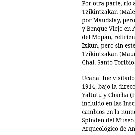
Por otra parte, río
Tzikintzakan (Maler
por Maudslay, pero 
y Benque Viejo en A
del Mopan, refirien
Ixkun, pero sin est
Tzikintzakan (Maud
Chal, Santo Toribio
Ucanal fue visitad
1914, bajo la direc
Yaltutu y Chacha (F
incluido en las Ins
cambios en la nume
Spinden del Museo 
Arqueológico de Amé