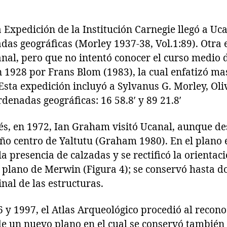
 Expedición de la Institución Carnegie llegó a Uca
das geográficas (Morley 1937-38, Vol.1:89). Otra
nal, pero que no intentó conocer el curso medio 
n 1928 por Frans Blom (1983), la cual enfatizó mas
sta expedición incluyó a Sylvanus G. Morley, Oliv
enadas geográficas: 16 58.8′ y 89 21.8′
és, en 1972, Ian Graham visitó Ucanal, aunque d
ño centro de Yaltutu (Graham 1980). En el plano
a presencia de calzadas y se rectificó la orienta
 plano de Merwin (Figura 4); se conservó hasta d
nal de las estructuras.
6 y 1997, el Atlas Arqueológico procedió al recon
 de un nuevo plano en el cual se conservó tambié