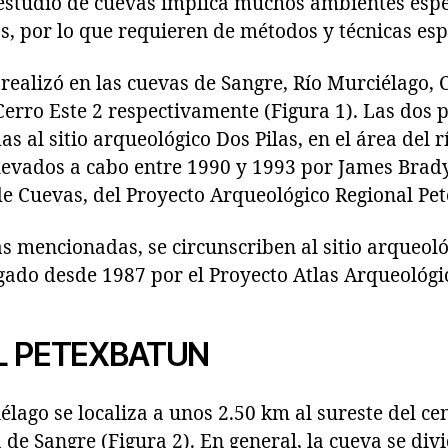
 estudio de cuevas implica muchos ambientes espe
tos, por lo que requieren de métodos y técnicas esp
 realizó en las cuevas de Sangre, Río Murciélago,
Cerro Este 2 respectivamente (Figura 1). Las dos 
s al sitio arqueológico Dos Pilas, en el área del r
levados a cabo entre 1990 y 1993 por James Brady,
de Cuevas, del Proyecto Arqueológico Regional Pe
s mencionadas, se circunscriben al sitio arqueológ
igado desde 1987 por el Proyecto Atlas Arqueológ
L PETEXBATUN
lago se localiza a unos 2.50 km al sureste del cen
 de Sangre (Figura 2). En general, la cueva se di