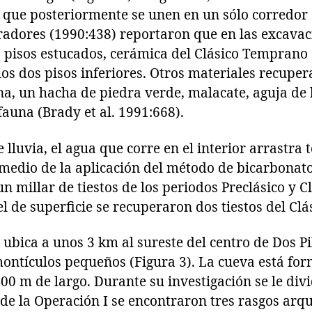
s que posteriormente se unen en un sólo corredor 
radores (1990:438) reportaron que en las excavac
 pisos estucados, cerámica del Clásico Temprano 
 los dos pisos inferiores. Otros materiales recupe
na, un hacha de piedra verde, malacate, aguja de 
fauna (Brady et al. 1991:668).
lluvia, el agua que corre en el interior arrastra t
 medio de la aplicación del método de bicarbonat
n millar de tiestos de los periodos Preclásico y 
l de superficie se recuperaron dos tiestos del Clá
ubica a unos 3 km al sureste del centro de Dos Pi
montículos pequeños (Figura 3). La cueva está f
00 m de largo. Durante su investigación se le div
de la Operación I se encontraron tres rasgos arqu