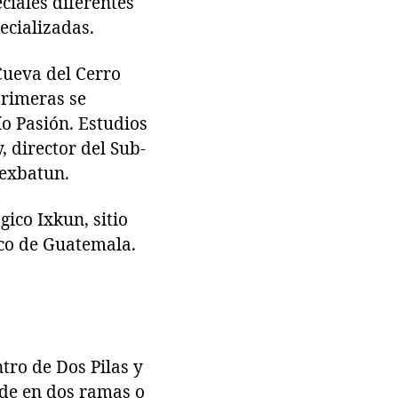
ciales diferentes
ecializadas.
 Cueva del Cerro
primeras se
ío Pasión. Estudios
 director del Sub-
texbatun.
ico Ixkun, sitio
ico de Guatemala.
tro de Dos Pilas y
vide en dos ramas o