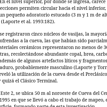
 En el nivel superior, por donde se ingresa, carece
ecciones permiten circular hacia el nivel inferior
 un pequeño adoratorio estucado (3 m y 1 m de al
 (Laporte et al. 1993:182).
r se registraron cinco núcleos de vasijas, la mayo
ofrendas a la cueva, las que habían sido parcial
teriales cerámicos representaron no menos de 30
tras, recolectándose abundante copal, brea, carbó
emás de algunos artefactos líticos y fragmentos
aduro, probablemente masculino (Laporte y Torre
veló la utilización de la cueva desde el Preclásico
 quizá el Clásico Terminal.
Este 2, se ubica 50 m al noroeste de Cueva del Cer
 1995 en que se llevó a cabo el trabajo de mapeo,
rficie, formando parte de esta investigación.