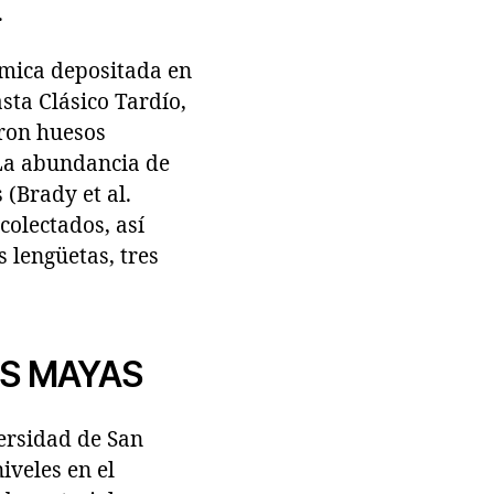
.
ámica depositada en
sta Clásico Tardío,
eron huesos
 La abundancia de
 (Brady et al.
colectados, así
 lengüetas, tres
AS MAYAS
versidad de San
iveles en el