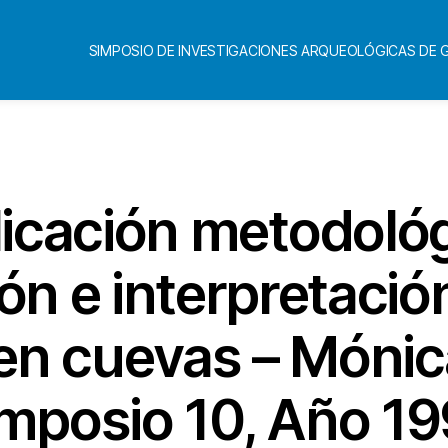
SIMPOSIO DE INVESTIGACIONES ARQUEOLÓGICAS DE
Categorías
icación metodológ
ón e interpretació
 en cuevas – Mónic
mposio 10, Año 1