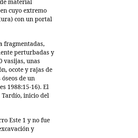
 de material
, en cuyo extremo
tura) con un portal
ría fragmentadas,
mente perturbadas y
 vasijas, unas
n, ocote y rajas de
 óseos de un
s 1988:15-16). El
 Tardío, inicio del
ro Este 1 y no fue
 excavación y