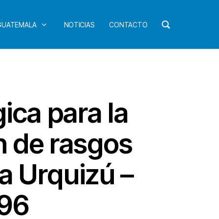
 GUATEMALA
NOTICIAS
CONTACTO
ica para la
n de rasgos
a Urquizú –
996