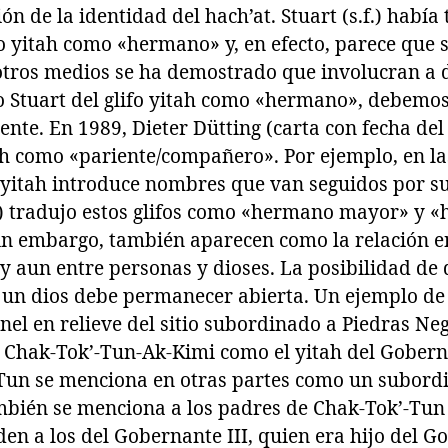
ón de la identidad del hach’at. Stuart (s.f.) había
fo yitah como «hermano» y, en efecto, parece que 
otros medios se ha demostrado que involucran a
o Stuart del glifo yitah como «hermano», debemos
ente. En 1989, Dieter Dütting (carta con fecha del
tah como «pariente/compañero». Por ejemplo, en la
o yitah introduce nombres que van seguidos por su
7) tradujo estos glifos como «hermano mayor» y
in embargo, también aparecen como la relación e
 y aun entre personas y dioses. La posibilidad de q
a un dios debe permanecer abierta. Un ejemplo de 
el en relieve del sitio subordinado a Piedras Neg
 Chak-Tok’-Tun-Ak-Kimi como el yitah del Goberna
Tun se menciona en otras partes como un subord
mbién se menciona a los padres de Chak-Tok’-Tun e
en a los del Gobernante III, quien era hijo del Go