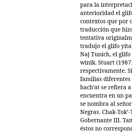
para la interpretaci
anterioridad el gli
contextos que por 
traducción que hiz
tentativa originalm
tradujo el glifo yi
Naj Tunich, el glif
winik. Stuart (198
respectivamente. S
familias diferentes
hach’at se refiera 
encuentra en un pan
se nombra al señor
Negras. Chak-Tok’-
Gobernante III. Ta
éstos no correspond