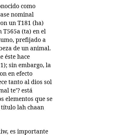
conocido como
frase nominal
 con un T181 (ha)
n T565a (ta) en el
humo, prefijado a
abeza de un animal.
e éste hace
1); sin embargo, la
on en efecto
e tanto al dios sol
al te’? está
os elementos que se
título lah chaan
iliw, es importante