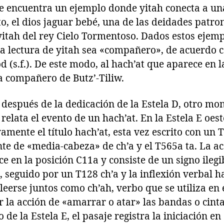
 se encuentra un ejemplo donde yitah conecta a u
to, el dios jaguar bebé, una de las deidades patron
itah del rey Cielo Tormentoso. Dados estos ejemp
a lectura de yitah sea «compañero», de acuerdo c
(s.f.). De este modo, al hach’at que aparece en l
a compañero de Butz’-Tiliw.
 después de la dedicación de la Estela D, otro mo
relata el evento de un hach’at. En la Estela E oest
mente el título hach’at, esta vez escrito con un 
nte de «media-cabeza» de ch’a y el T565a ta. La ac
e en la posición C11a y consiste de un signo ileg
seguido por un T128 ch’a y la inflexión verbal h
eerse juntos como ch’ah, verbo que se utiliza en el
r la acción de «amarrar o atar» las bandas o cinta
 de la Estela E, el pasaje registra la iniciación en