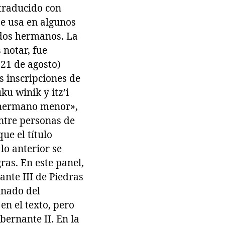
 traducido con
se usa en algunos
 dos hermanos. La
 notar, fue
 21 de agosto)
s inscripciones de
ku winik y itz’i
 «hermano menor»,
ntre personas de
ue el título
lo anterior se
ras. En este panel,
nte III de Piedras
inado del
n el texto, pero
bernante II. En la