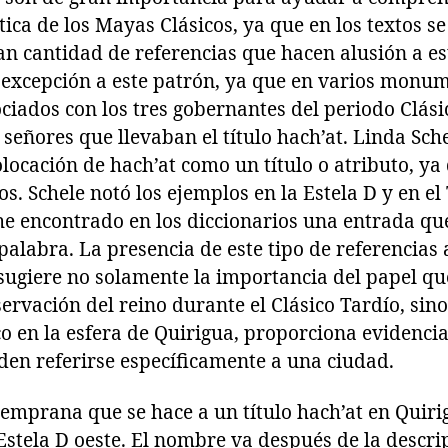
ítica de los Mayas Clásicos, ya que en los textos s
n cantidad de referencias que hacen alusión a es
excepción a este patrón, ya que en varios monume
ociados con los tres gobernantes del periodo Clási
 señores que llevaban el título hach’at. Linda Sche
locación de hach’at como un título o atributo, ya 
os. Schele notó los ejemplos en la Estela D y en el
e encontrado en los diccionarios una entrada que
 palabra. La presencia de este tipo de referencias 
 sugiere no solamente la importancia del papel qu
ervación del reino durante el Clásico Tardío, sin
ico en la esfera de Quirigua, proporciona evidenc
den referirse específicamente a una ciudad.
emprana que se hace a un título hach’at en Quiri
Estela D oeste. El nombre va después de la descri