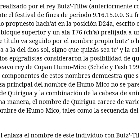
ealizado por el rey Butz’-Tiliw (anteriormente 
e el festival de fines de periodo 9.16.15.0.0. Su 
lo propuesto hach’at en la posición D24a, escrito
 bloque superior y un ala T76 (ch’a) prefijada a u
te título va seguido por el nombre propio butz’ o 
 a la del dios sol, signo que quizás sea te’ y la c
os epigrafistas consideraron la posibilidad de qu
rceavo rey de Copan Humo-Mico (Schele y Fash 199
 componentes de estos nombres demuestra que s
za principal del nombre de Humo-Mico no se parec
de Quirigua y la combinación de la cabeza de anim
ma manera, el nombre de Quirigua carece de vari
ombre de Humo-Mico, tales como la secuencia del 
cual enlaza el nombre de este individuo con Butz’-T