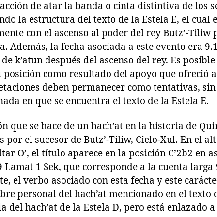
acción de atar la banda o cinta distintiva de los s
do la estructura del texto de la Estela E, el cual 
mente con el ascenso al poder del rey Butz’-Tiliw
. Además, la fecha asociada a este evento era 9.
l de k’atun después del ascenso del rey. Es posible
u posición como resultado del apoyo que ofreció a
pretaciones deben permanecer como tentativas, si
nada en que se encuentra el texto de la Estela E.
n que se hace de un hach’at en la historia de Quir
 por el sucesor de Butz’-Tiliw, Cielo-Xul. En el al
ar O’, el título aparece en la posición C’2b2 en a
 Lamat 1 Sek, que corresponde a la cuenta larga 9
, el verbo asociado con esta fecha y este caráct
re personal del hach’at mencionado en el texto d
ia del hach’at de la Estela D, pero está enlazado 