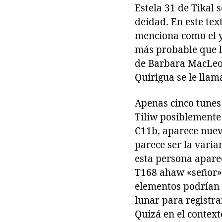
Estela 31 de Tikal
deidad. En este tex
menciona como el y
más probable que l
de Barbara MacLeod 
Quirigua se le llam
Apenas cinco tunes
Tiliw posiblemente 
C11b, aparece nueva
parece ser la varia
esta persona aparec
T168 ahaw «señor», 
elementos podrían l
lunar para registra
Quizá en el contexto