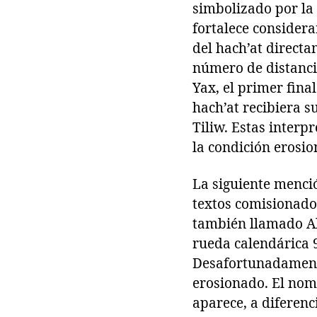
simbolizado por la 
fortalece consideran
del hach’at directa
número de distancia
Yax, el primer fina
hach’at recibiera s
Tiliw. Estas inter
la condición erosio
La siguiente menció
textos comisionados
también llamado Alt
rueda calendárica 9
Desafortunadamente
erosionado. El nomb
aparece, a diferenc