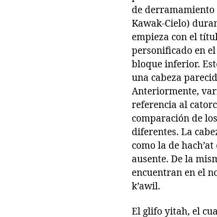
de derramamiento r
Kawak-Cielo) durant
empieza con el títu
personificado en el
bloque inferior. Es
una cabeza parecida
Anteriormente, vari
referencia al cato
comparación de los
diferentes. La cabe
como la de hach’at 
ausente. De la mis
encuentran en el n
k’awil.
El glifo yitah, el 