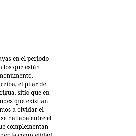
ayas en el periodo
n los que están
s monumento,
eiba, el pilar del
igua, sitio que en
ndes que existían
mos a olvidar el
se hallaba entre el
s que complementan
der la complejidad