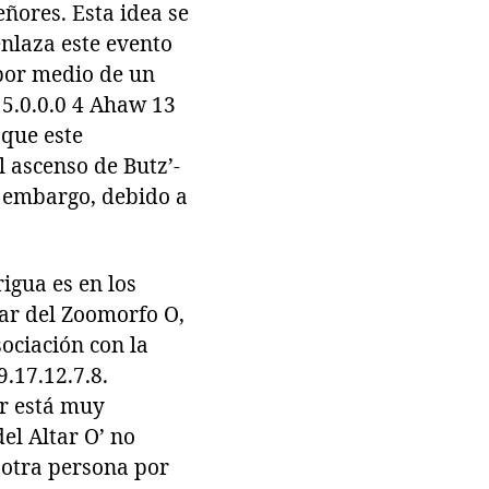
eñores. Esta idea se
enlaza este evento
 por medio de un
15.0.0.0 4 Ahaw 13
 que este
l ascenso de Butz’-
n embargo, debido a
igua es en los
tar del Zoomorfo O,
sociación con la
.17.12.7.8.
er está muy
el Altar O’ no
a otra persona por