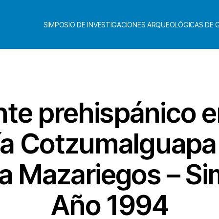
SIMPOSIO DE INVESTIGACIONES ARQUEOLÓGICAS DE
Categorías
te prehispánico en
ía Cotzumalguapa
la Mazariegos – Si
Año 1994