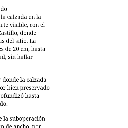
ado
la calzada en la
te visible, con el
Castillo, donde
s del sitio. La
es de 20 cm, hasta
ad, sin hallar
 donde la calzada
ctor bien preservado
profundizó hasta
do.
e la suboperación
cm de ancho, por