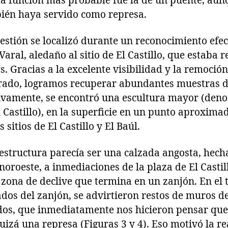
ya función más probable fue la de un puente, aun
ién haya servido como represa.
estión se localizó durante un reconocimiento efe
Varal, aledaño al sitio de El Castillo, que estaba 
. Gracias a la excelente visibilidad y la remoción
 arado, logramos recuperar abundantes muestras d
sivamente, se encontró una escultura mayor (de
Castillo), en la superficie en un punto aproxim
 sitios de El Castillo y El Baúl.
 estructura parecía ser una calzada angosta, hech
noroeste, a inmediaciones de la plaza de El Castill
zona de declive que termina en un zanjón. En el 
ados del zanjón, se advirtieron restos de muros 
dos, que inmediatamente nos hicieron pensar que
uizá una represa (Figuras 3 y 4). Eso motivó la re