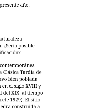
presente año.
naturaleza
a. ¿Sería posible
ificación?
ía contemporánea
ra Clásica Tardía de
uvo bien poblada
en el siglo XVIII y
d del XIX, al tiempo
ete 1929). El sitio
iedra construida a