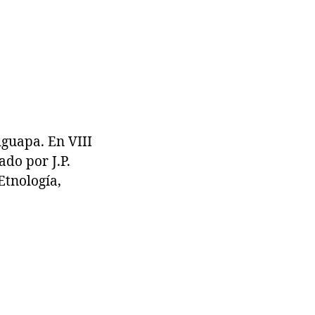
guapa. En VIII
do por J.P.
Etnología,