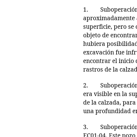
1. Suboperación E
aproximadamente a 
superficie, pero se
objeto de encontrar
hubiera posibilidad 
excavación fue infr
encontrar el inicio 
rastros de la calza
2. Suboperación EC
era visible en la s
de la calzada, para
una profundidad en
3. Suboperación EC
EC01-04. Este pozo 