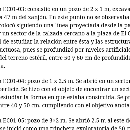
C01-03: consistió en un pozo de 2 x 1 m, excav
47 m del zanjón. En este punto no se observaba 
 colocó siguiendo una línea proyectada desde la par
 un sector de la calzada cercano a la plaza de El 
de estudiar la relación entre ésta y las estructura
uctuosa, pues se profundizó por niveles artificial
del terreno estéril, entre 50 y 60 cm de profundid
da.
01-04: pozo de 1 x 2.5 m. Se abrió en un sector
uperficie. Se hizo con el objeto de encontrar un se
 estudiar la forma en que estaba construida. Se 
tre 40 y 50 cm, cumpliendo con el objetivo anota
01-05: pozo de 3×2 m. Se abrió 2.5 m al este d
se inició como una trinchera exploratoria de 50 