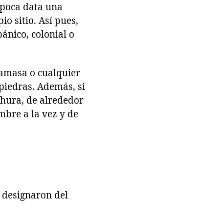
 época data una
o sitio. Así pues,
ánico, colonial o
gamasa o cualquier
 piedras. Además, si
chura, de alrededor
mbre a la vez y de
e designaron del