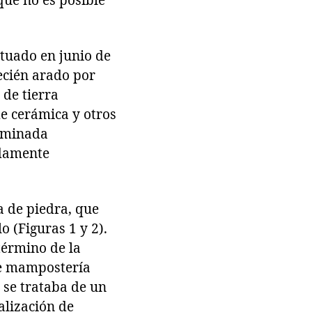
que no es posible
ctuado en junio de
recién arado por
 de tierra
e cerámica y otros
nominada
adamente
a de piedra, que
o (Figuras 1 y 2).
término de la
de mampostería
 se trataba de un
alización de