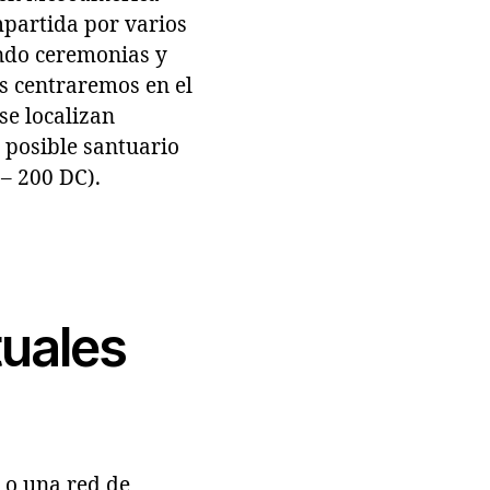
mpartida por varios
ando ceremonias y
os centraremos en el
se localizan
 posible santuario
– 200 DC).
tuales
 o una red de