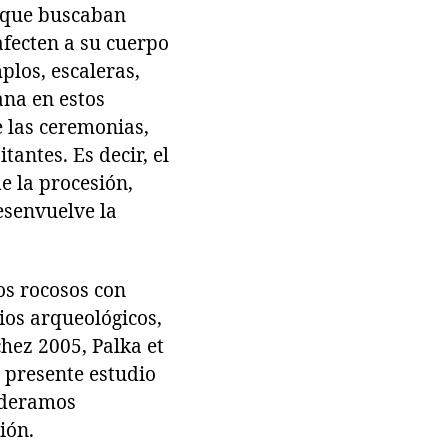
s que buscaban
afecten a su cuerpo
plos, escaleras,
ana en estos
e las ceremonias,
tantes. Es decir, el
e la procesión,
esenvuelve la
os rocosos con
tios arqueológicos,
hez 2005, Palka et
l presente estudio
sideramos
ión.