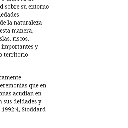
ad sobre su entorno
ciedades
de la naturaleza
 esta manera,
las, riscos,
n importantes y
 territorio
icamente
ceremonias que en
rsonas acudían en
n sus deidades y
s 1992:4, Stoddard