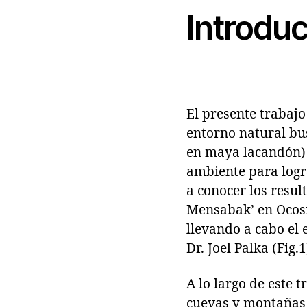
Introdu
El presente trabajo
entorno natural bu
en maya lacandón) 
ambiente para logra
a conocer los resu
Mensabak’ en Ocosi
llevando a cabo el e
Dr. Joel Palka (Fig.1
A lo largo de este 
cuevas y montañas 