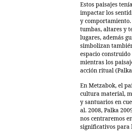
Estos paisajes tení
impactar los sentid
y comportamiento. L
tumbas, altares y 
lugares, además guí
simbolizan también e
espacio construido 
mientras los paisaj
acción ritual (Palka
En Metzabok, el pa
cultura material, ma
y santuarios en cu
al. 2008, Palka 200
nos centraremos en
significativos para