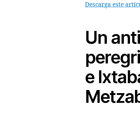
Descarga este artíc
Un ant
peregr
e Ixta
Metzab