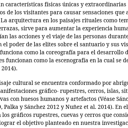
an características físicas únicas y extraordinaria
os de los visitantes para causar sensaciones que 
a arquitectura en los paisajes rituales como tem
terrazas, sirve para aumentar la experiencia hum
an las acciones y el viaje de las personas durant
l poder de las elites sobre el santuario y sus visi
funciona como la coreografía para el desarrollo d
es funcionan como la escenografía en la cual se d
 2014).
isaje cultural se encuentra conformado por abrig
nifestaciones gráfico- rupestres, cerros, islas, si
evas con huesos humanos y artefactos (Véase Sánc
9, Palka y Sánchez 2012 y Nuñez et al. 2014). En e
 los gráficos rupestres, cuevas y cerros que con
 lograr el objetivo planteado en nuestra investigac