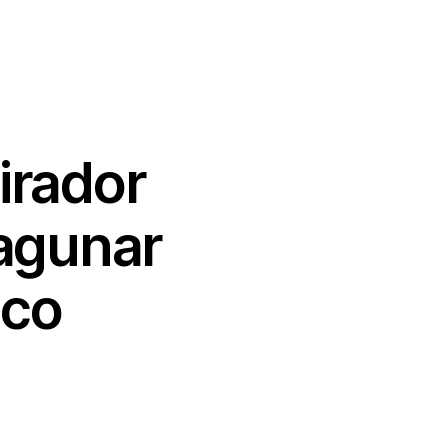
irador
Lagunar
ico