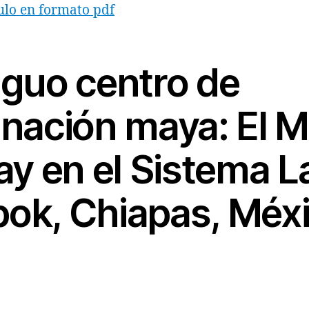
ulo en formato pdf
iguo centro de
inación maya: El M
bay en el Sistema 
ok, Chiapas, Méx