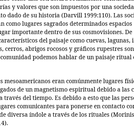
orías y valores que son impuestos por una socied
o dado de su historia (Darvill 1999:110). Las so
an como lugares sagrados determinados espacios 
gar importante dentro de sus cosmovisiones. De
racterísticos del paisaje como cuevas, lagunas, is
s, cerros, abrigos rocosos y gráficos rupestres so
comunidad podemos hablar de un paisaje ritual o
les mesoamericanos eran comúnmente lugares fís
gados de un magnetismo espiritual debido a las 
 a través del tiempo. Es debido a esto que las pe
lugares comunicantes para ponerse en contacto co
 de diversa índole a través de los rituales (Morini
4).