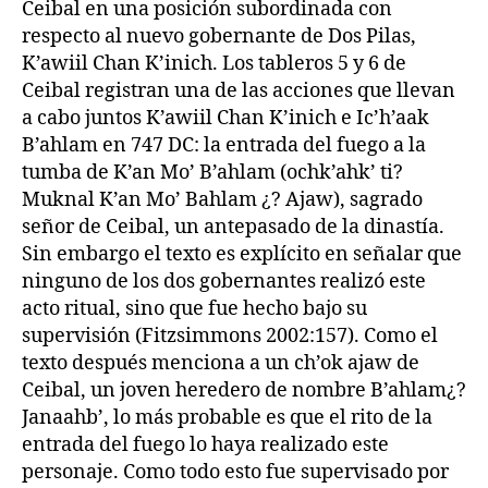
Ceibal en una posición subordinada con
respecto al nuevo gobernante de Dos Pilas,
K’awiil Chan K’inich. Los tableros 5 y 6 de
Ceibal registran una de las acciones que llevan
a cabo juntos K’awiil Chan K’inich e Ic’h’aak
B’ahlam en 747 DC: la entrada del fuego a la
tumba de K’an Mo’ B’ahlam (ochk’ahk’ ti?
Muknal K’an Mo’ Bahlam ¿? Ajaw), sagrado
señor de Ceibal, un antepasado de la dinastía.
Sin embargo el texto es explícito en señalar que
ninguno de los dos gobernantes realizó este
acto ritual, sino que fue hecho bajo su
supervisión (Fitzsimmons 2002:157). Como el
texto después menciona a un ch’ok ajaw de
Ceibal, un joven heredero de nombre B’ahlam¿?
Janaahb’, lo más probable es que el rito de la
entrada del fuego lo haya realizado este
personaje. Como todo esto fue supervisado por