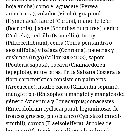
hoja ancha) como el aguacate (Persea
americana), volador (Virola), guapinol
(Hymenaea), laurel (Cordia), mano de león
(Bocconia), jocote (Spondias purpurea), cedro
(Cedrela), cedrillo (Brunellia), tucuy
(Pithecellobium), ceiba (Ceiba pentandra o
aesculifolia) y balasa (Ochroma), paternas y
cushines (Inga) (Villar 2003:122), zapote
(Pouteria sapota), pacaya (Chamaedorea
tepejilote), entre otras. En la Sabana Costera la
flora característica consiste en palmeras
(Arecaceae), madre cacao (Gliricidia sepium),
mangle rojo (Rhizophora mangle) y mangles del
género Avicennia y Conacarpus; conacastes
(Enterolobium cyclocarpum), leguminosas de
troncos gruesos, palo blanco (Cybistaxdonnell-
smithii), corozo (Elaeisoleifera), árboles de
hormigo (Platymiscium dimorphandrum),