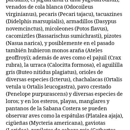
venados de cola blanca (Odocoileus
virginianus), pecaris (Pecari tajacu), tacuazines
(Didelphis marsupialis), armadillos (Dasypus
novemcinctus), micoleones (Potos flavus),
cacomiztles (Bassarischus sumichrasti), pizotes
(Nasua narica), y posiblemente en el pasado
también hubieron monos araña (Ateles
geoffroyi); además de aves como el pajuil (Crax
rubra), la urraca (Calocitta formosa), el aguililla
gris (Buteo nitidus plagiatus), orioles de
diversas especies (Icterus), chachalacas (Ortalis
vetula u Ortalis leucogastra), pavo crestado
(Penelope purpurascens) y diversas especies de
loros; y en los esteros, playas, manglares y
pantanos de la Sabana Costera se pueden
observar aves como la espátulas (Platalea ajaja),
cigüeñas (Mycteria americana), gaviotas