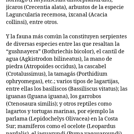
jícaros (Crecentia alata), arbustos de la especie
Laguncularia recemosa, ixcanal (Acacia
collinsi), entre otros.
Y la fauna más común la constituyen serpientes
de diversas especies entre las que resaltan la
“gushnayera” (Bothriechis bicolor), el cantil de
agua (Agkistrodon bilineatus), la mano de
piedra (Atropoides occidus), la cascabel
(Crotalussimus), la tamagás (Porthidium
ophryomegas), etc.; varios tipos de lagartijas,
entre ellas los basiliscos (Bassiliscus vitatus); las
iguanas (Iguana iguana), los garrobos
(Ctenosaura similis); y otros reptiles como
lagartos y tortugas marinas, por ejemplo la
parlama (Lepidochelys Olivacea) en la Costa
Sur; mamíferos como el ocelote (Leopardus
pardalis), el jaguarundi (Puma yagouaroundi),