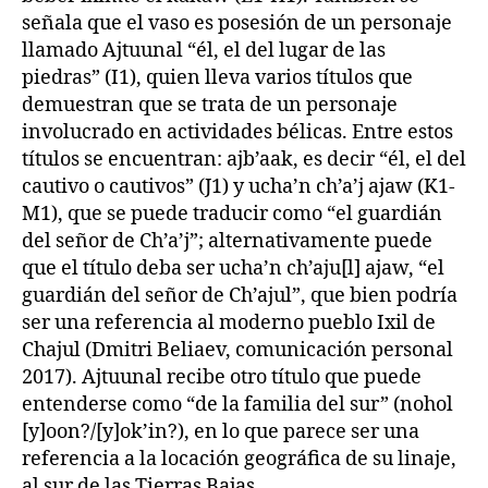
señala que el vaso es posesión de un personaje
llamado Ajtuunal “él, el del lugar de las
piedras” (I1), quien lleva varios títulos que
demuestran que se trata de un personaje
involucrado en actividades bélicas. Entre estos
títulos se encuentran: ajb’aak, es decir “él, el del
cautivo o cautivos” (J1) y ucha’n ch’a’j ajaw (K1-
M1), que se puede traducir como “el guardián
del señor de Ch’a’j”; alternativamente puede
que el título deba ser ucha’n ch’aju[l] ajaw, “el
guardián del señor de Ch’ajul”, que bien podría
ser una referencia al moderno pueblo Ixil de
Chajul (Dmitri Beliaev, comunicación personal
2017). Ajtuunal recibe otro título que puede
entenderse como “de la familia del sur” (nohol
[y]oon?/[y]ok’in?), en lo que parece ser una
referencia a la locación geográfica de su linaje,
al sur de las Tierras Bajas.