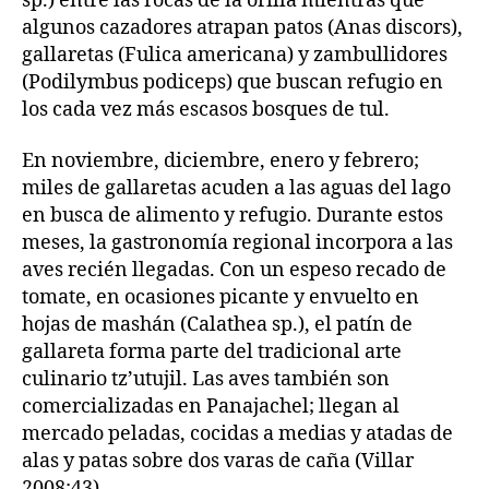
sp.) entre las rocas de la orilla mientras que
algunos cazadores atrapan patos (Anas discors),
gallaretas (Fulica americana) y zambullidores
(Podilymbus podiceps) que buscan refugio en
los cada vez más escasos bosques de tul.
En noviembre, diciembre, enero y febrero;
miles de gallaretas acuden a las aguas del lago
en busca de alimento y refugio. Durante estos
meses, la gastronomía regional incorpora a las
aves recién llegadas. Con un espeso recado de
tomate, en ocasiones picante y envuelto en
hojas de mashán (Calathea sp.), el patín de
gallareta forma parte del tradicional arte
culinario tz’utujil. Las aves también son
comercializadas en Panajachel; llegan al
mercado peladas, cocidas a medias y atadas de
alas y patas sobre dos varas de caña (Villar
2008:43).