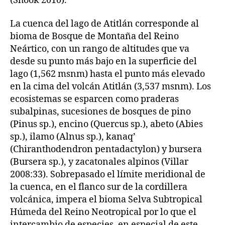
(Shook 2010).
La cuenca del lago de Atitlán corresponde al
bioma de Bosque de Montaña del Reino
Neártico, con un rango de altitudes que va
desde su punto más bajo en la superficie del
lago (1,562 msnm) hasta el punto más elevado
en la cima del volcán Atitlán (3,537 msnm). Los
ecosistemas se esparcen como praderas
subalpinas, sucesiones de bosques de pino
(Pinus sp.), encino (Quercus sp.), abeto (Abies
sp.), ilamo (Alnus sp.), kanaq’
(Chiranthodendron pentadactylon) y bursera
(Bursera sp.), y zacatonales alpinos (Villar
2008:33). Sobrepasado el límite meridional de
la cuenca, en el flanco sur de la cordillera
volcánica, impera el bioma Selva Subtropical
Húmeda del Reino Neotropical por lo que el
intercambio de especies, en especial de este