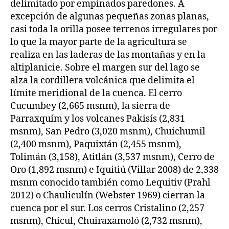
delimitado por empinados paredones. A
excepción de algunas pequeñas zonas planas,
casi toda la orilla posee terrenos irregulares por
lo que la mayor parte de la agricultura se
realiza en las laderas de las montañas y en la
altiplanicie. Sobre el margen sur del lago se
alza la cordillera volcánica que delimita el
límite meridional de la cuenca. El cerro
Cucumbey (2,665 msnm), la sierra de
Parraxquím y los volcanes Pakisís (2,831
msnm), San Pedro (3,020 msnm), Chuichumil
(2,400 msnm), Paquixtán (2,455 msnm),
Tolimán (3,158), Atitlán (3,537 msnm), Cerro de
Oro (1,892 msnm) e Iquitiú (Villar 2008) de 2,338
msnm conocido también como Lequitiv (Prahl
2012) o Chauliculín (Webster 1969) cierran la
cuenca por el sur. Los cerros Cristalino (2,257
msnm), Chicul, Chuiraxamoló (2,732 msnm),