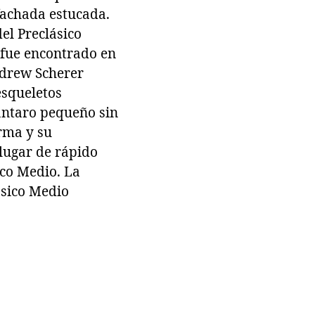
fachada estucada.
el Preclásico
 fue encontrado en
ndrew Scherer
esqueletos
cántaro pequeño sin
orma y su
 lugar de rápido
ico Medio. La
ásico Medio