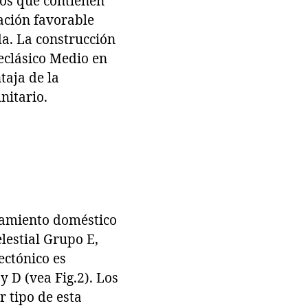
gos que contienen
ación favorable
da. La construcción
eclásico Medio en
taja de la
nitario.
ntamiento doméstico
lestial Grupo E,
ectónico es
y D (vea Fig.2). Los
 tipo de esta