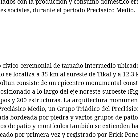
ciados con la producción y consumo doméstico er
nes sociales, durante el periodo Preclásico Medio.
o cívico-ceremonial de tamaño intermedio ubicado
tio se localiza a 35 km al sureste de Tikal y a 12.3
 Holtun consiste de un epicentro monumental cons
sicionado a lo largo del eje noreste-suroeste (Fig.
pos y 200 estructuras. La arquitectura monumen
reclásico Medio, un Grupo Triádico del Preclásic
zada bordeada por piedra y varios grupos de patio
os de patio y montículos también se extienden hac
peado por primera vez y registrado por Erick Pon