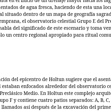
lta en el inicio de un drenaje mayor hacia los la
ntados de agua fresca, haciendo de esta una loc
ual situado dentro de un mapa de geografía sagra
prana, el observatorio celestial Grupo E del Pr
 habla del significado de este escenario y toma ven
lo un centro regional apropiado para ritual comu
ación del epicentro de Holtun sugiere que el ase
al estaban enfocados alrededor del observatorio ce
Preclásico Medio. En Holtun este complejo arquit
o F y contiene cuatro patios separados: A, B, C, 
 llamados así después de la excavación del primer