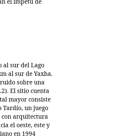
an el ímpetu de
 al sur del Lago
 km al sur de Yaxha.
truido sobre una
2). El sitio cuenta
tal mayor consiste
o Tardío, un juego
 con arquitectura
ia el oeste, este y
ciano en 1994