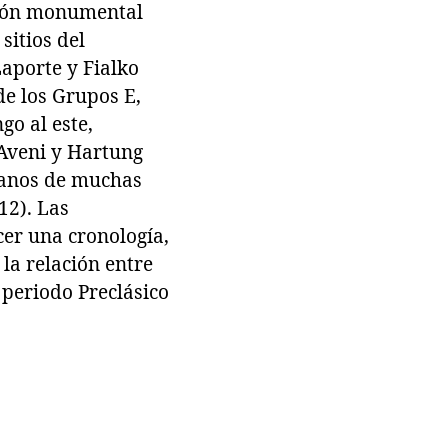
ción monumental
sitios del
aporte y Fialko
de los Grupos E,
go al este,
(Aveni y Hartung
pranos de muchas
12). Las
cer una cronología,
 la relación entre
 periodo Preclásico