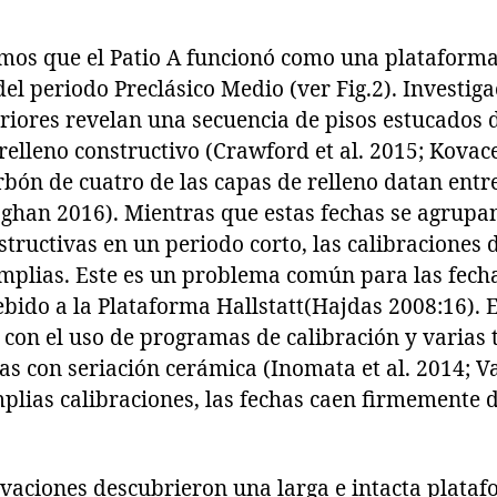
mos que el Patio A funcionó como una plataforma
del periodo Preclásico Medio (ver Fig.2). Investig
eriores revelan una secuencia de pisos estucados 
relleno constructivo (Crawford et al. 2015; Kovacev
rbón de cuatro de las capas de relleno datan entr
aghan 2016). Mientras que estas fechas se agrupan
structivas en un periodo corto, las calibraciones 
lias. Este es un problema común para las fecha
ebido a la Plataforma Hallstatt(Hajdas 2008:16).
con el uso de programas de calibración y varias 
 con seriación cerámica (Inomata et al. 2014; Va
plias calibraciones, las fechas caen firmemente 
avaciones descubrieron una larga e intacta plata