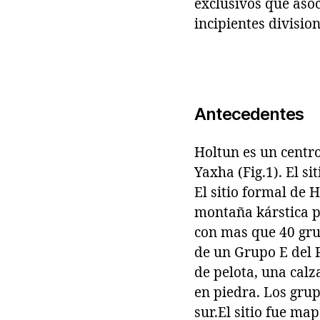
exclusivos que aso
incipientes divisio
Antecedentes
Holtun es un centr
Yaxha (Fig.1). El si
El sitio formal de
montaña kárstica po
con mas que 40 gru
de un Grupo E del P
de pelota, una cal
en piedra. Los grup
sur.El sitio fue ma