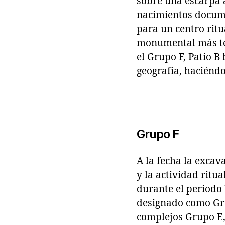
sobre una escarpa a
nacimientos docume
para un centro rit
monumental más tem
el Grupo F, Patio B
geografía, haciéndo
Grupo F
A la fecha la excav
y la actividad ritu
durante el periodo 
designado como Grup
complejos Grupo E,