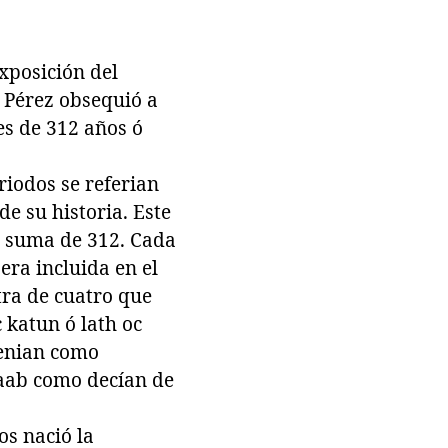
exposición del
 Pérez obsequió a
es de 312 años ó
riodos se referian
e su historia. Este
a suma de 312. Cada
era incluida en el
tra de cuatro que
 katun ó lath oc
tenian como
jaab como decían de
os nació la