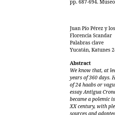
pp. 687-694. Museo
Juan Pío Pérez y lo
Florencia Scandar
Palabras clave
Yucatán, Katunes 24
Abstract
We know that, at lea
years of 360 days. 
of 24 haabs or vague
essay Antigua Crono
became a polemic is
XX century, with ple
sources and adopted 