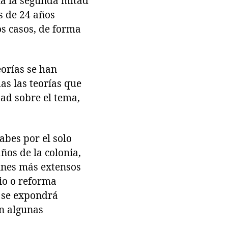
ía la segunda mitad
es de 24 años
os casos, de forma
eorías se han
as las teorías que
dad sobre el tema,
abes por el solo
ños de la colonia,
tunes más extensos
io o reforma
o se expondrá
án algunas