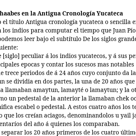
 haabes en la Antigua Cronología Yucateca
o el título Antigua cronología yucateca o sencilla 
los indios para computar el tiempo que Juan Pío
odemos leer bajo el subtítulo De los siglos grand
uiente:
[siglo] peculiar á los indios yucatecos, y á sus pe
cipales epocas y contar los sucesos mas notables d
de trece periodos de á 24 años cuyo conjunto da l
n se dividia en dos partes, la una de 20 años que 
 la llamaban amaytun, lamayté o lamaytun; y la o
o un pedestal de la anterior la llamaban chek oc
ifica escabel o pedestal. A estos cuatro años los 
lo que los creían aciagos, denominandolos u yail 
entaríos del año á quienes los comparaban.
separar los 20 años primeros de los cuatro últim