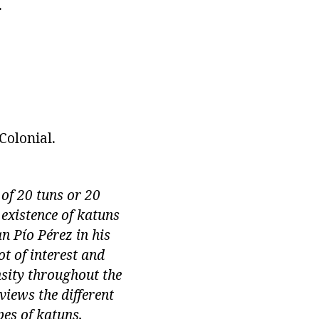
.
Colonial.
 of 20 tuns or 20
existence of katuns
n Pío Pérez in his
t of interest and
nsity throughout the
views the different
pes of katuns,