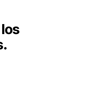
 los
s.