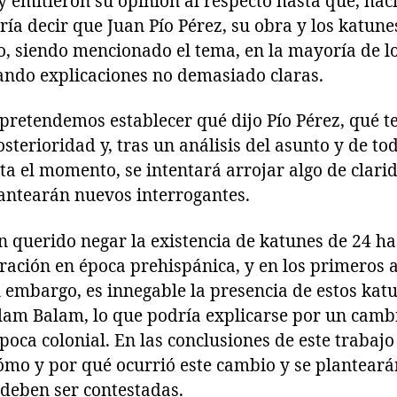
y emitieron su opinión al respecto hasta que, hac
dría decir que Juan Pío Pérez, su obra y los katun
o, siendo mencionado el tema, en la mayoría de l
zando explicaciones no demasiado claras.
pretendemos establecer qué dijo Pío Pérez, qué t
sterioridad y, tras un análisis del asunto y de tod
sta el momento, se intentará arrojar algo de clari
lantearán nuevos interrogantes.
 querido negar la existencia de katunes de 24 ha
ación en época prehispánica, y en los primeros a
n embargo, es innegable la presencia de estos ka
hilam Balam, lo que podría explicarse por un camb
oca colonial. En las conclusiones de este trabaj
cómo y por qué ocurrió este cambio y se plantear
deben ser contestadas.