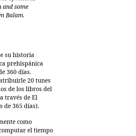
on and some
lam Balam.
e su historia
oca prehispánica
de 360 días.
tribuirle 20 tunes
s de los libros del
a través de El
 de 365 días).
almente como
 computar el tiempo