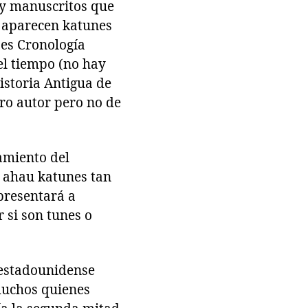
 y manuscritos que
s aparecen katunes
 es Cronología
el tiempo (no hay
istoria Antigua de
ro autor pero no de
namiento del
s ahau katunes tan
presentará a
r si son tunes o
o estadounidense
 muchos quienes