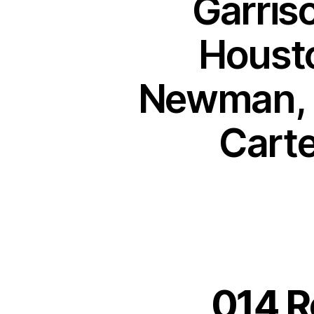
Garris
Housto
Newman, R
Carte
014 R