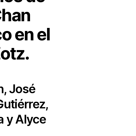
Chan
o en el
Zotz.
, José
utiérrez,
 y Alyce