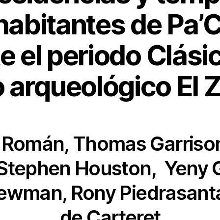
 habitantes de Pa’
e el periodo Clásic
o arqueológico El 
 Román, Thomas Garrison
 Stephen Houston, Yeny G
ewman, Rony Piedrasanta
de Carteret