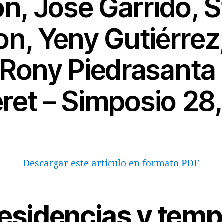
on, José Garrido, 
n, Yeny Gutiérrez
ony Piedrasanta 
ret – Simposio 28
Descargar este articulo en formato PDF
esidencias y temp