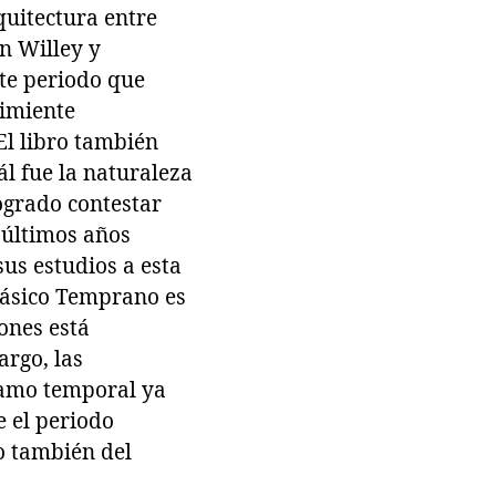
quitectura entre
n Willey y
te periodo que
simiente
El libro también
ál fue la naturaleza
ogrado contestar
 últimos años
us estudios a esta
Clásico Temprano es
ones está
argo, las
ramo temporal ya
 el periodo
mo también del