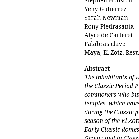
Stephen Houston
Yeny Gutiérrez
Sarah Newman
Rony Piedrasanta
Alyce de Carteret
Palabras clave
Maya, El Zotz, Res
Abstract
The inhabitants of E
the Classic Period 
commoners who built
temples, which have
during the Classic p
season of the El Zot
Early Classic domest
Group; and in Class