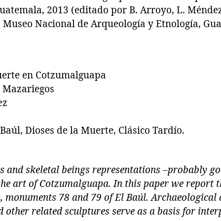
uatemala, 2013 (editado por B. Arroyo, L. Méndez
4. Museo Nacional de Arqueología y Etnología, Gu
uerte en Cotzumalguapa
a Mazariegos
ez
aúl, Dioses de la Muerte, Clásico Tardío.
 and skeletal beings representations –probably go
e art of Cotzumalguapa. In this paper we report t
, monuments 78 and 79 of El Baúl. Archaeological
d other related sculptures serve as a basis for inte