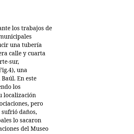
nte los trabajos de
 municipales
cir una tubería
era calle y cuarta
rte-sur,
ig.4), una
 Baúl. En este
endo los
 localización
ociaciones, pero
 sufrió daños,
pales lo sacaron
laciones del Museo