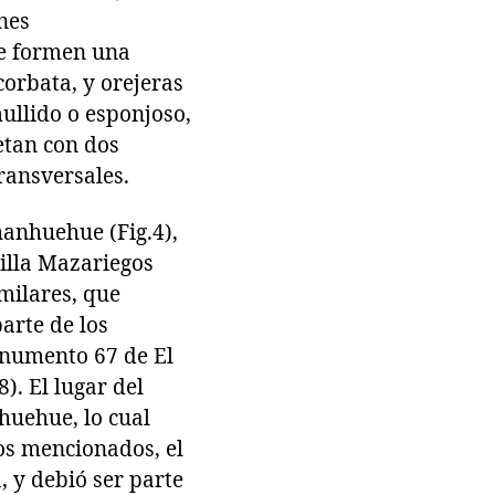
nes
ue formen una
corbata, y orejeras
ullido o esponjoso,
etan con dos
ransversales.
hanhuehue (Fig.4),
illa Mazariegos
milares, que
arte de los
onumento 67 de El
). El lugar del
huehue, lo cual
os mencionados, el
, y debió ser parte