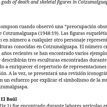
 gods of death and skeletal figures in Cotzumalgua
hompson cuando observó una “preocupación obses
e Cotzumalguapa (1948:19). Las figuras esquelétic
n en número a cualquier otro personaje represen
lturas conocidas en Cotzumalguapa. El número c
 años recientes se han encontrado varios ejemplos
 describirán tres esculturas encontradas durante 
do a enriquecer el repertorio de representacione
ión. A la vez, se presentará una revisión iconográf
n un esfuerzo por explicar el simbolismo de la mu
otzumalguapa.
El Baúl
ig.1) fue encontrado durante labores agrícolas e