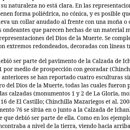
su naturaleza no está clara. En las representacio
ienen forma poliédrica, no cónica, y es posible q
leva un collar anudado al frente con una moña o 
as ondeantes que parecen hechas de un material m
representaciones del Dios de la Muerte. Se compl
on extremos redondeados, decoradas con líneas t
bió ser parte del pavimento de la Calzada de Ic
1 por medio de prospección con georadar (Chinch
 anteriores se han reportado cuatro esculturas si
ro del Dios de la Muerte, todas las cuales fueron p
as calzadas (monumentos 1 y 2 de La Gloria, m
 de El Castillo; Chinchilla Mazariegos et al. 2008
ento 76 se sitúa en o junto a la Calzada de Ichan
e que debió ser parte de ella. Como en los ejempl
ncontraba a nivel de la tierra, viendo hacia arriba