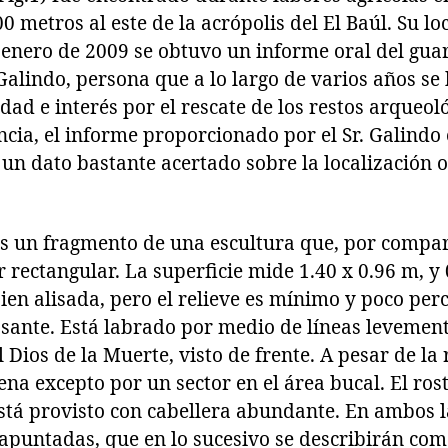
0 metros al este de la acrópolis del El Baúl. Su lo
enero de 2009 se obtuvo un informe oral del guar
alindo, persona que a lo largo de varios años se
dad e interés por el rescate de los restos arqueoló
cia, el informe proporcionado por el Sr. Galindo 
un dato bastante acertado sobre la localización o
 un fragmento de una escultura que, por compar
r rectangular. La superficie mide 1.40 x 0.96 m, y
bien alisada, pero el relieve es mínimo y poco per
rasante. Está labrado por medio de líneas levemen
 Dios de la Muerte, visto de frente. A pesar de la 
na excepto por un sector en el área bucal. El rost
está provisto con cabellera abundante. En ambos l
apuntadas, que en lo sucesivo se describirán com