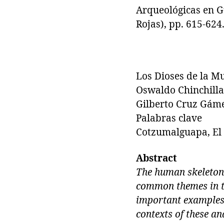
Arqueológicas en G
Rojas), pp. 615-62
Los Dioses de la M
Oswaldo Chinchill
Gilberto Cruz Gám
Palabras clave
Cotzumalguapa, El B
Abstract
The human skeletons
common themes in th
important examples
contexts of these an