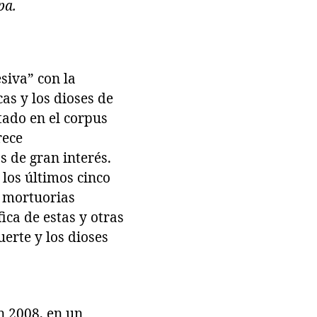
pa.
iva” con la
as y los dioses de
tado en el corpus
rece
 de gran interés.
los últimos cinco
s mortuorias
ica de estas y otras
erte y los dioses
n 2008, en un