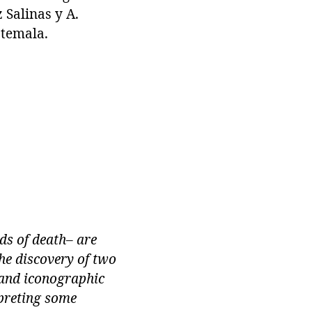
 Salinas y A.
atemala.
ds of death– are
he discovery of two
 and iconographic
rpreting some