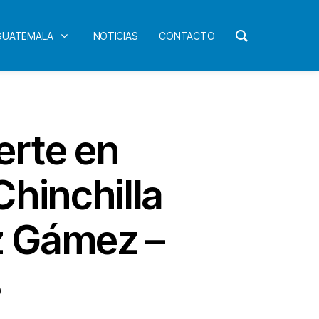
 GUATEMALA
NOTICIAS
CONTACTO
erte en
hinchilla
z Gámez –
3