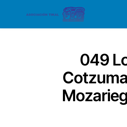
049 Lo
Cotzumal
Mozarieg