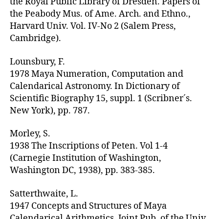
the Royal Public Library of Dresden. Papers of
the Peabody Mus. of Ame. Arch. and Ethno.,
Harvard Univ. Vol. IV-No 2 (Salem Press,
Cambridge).
Lounsbury, F.
1978 Maya Numeration, Computation and
Calendarical Astronomy. In Dictionary of
Scientific Biography 15, suppl. 1 (Scribner´s.
New York), pp. 787.
Morley, S.
1938 The Inscriptions of Peten. Vol 1-4
(Carnegie Institution of Washington,
Washington DC, 1938), pp. 383-385.
Satterthwaite, L.
1947 Concepts and Structures of Maya
Calendarical Arithmetics. Joint Pub. of the Univ.