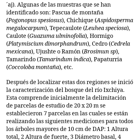
´aj). Algunas de las muestras que se han
identificado son: Pascua de montaña
(
Pogonopus spesiosus
), Chichique (
Aspidosperma
megalocarpum
), Tepecaulote (
Leuhea speciosa
),
Caulote (
Guazuma ulminofolia
), Hormigo
(
Platymiscium dimorphandrum
), Cedro (
Cedrela
mexicana
), Ujushte o Ramón (
Brosimun sp
),
Tamarindo (
Tamarindum indica
), Papaturria
(
Coccoloba montaña
), etc.
Después de localizar estas dos regiones se inició
la caracterización del bosque del río Ixchiya.
Esta comprende inicialmente la delimitación
de parcelas de estudio de 20 x 20 m se
establecieron 7 parcelas en las cuales se están
realizando las siguientes mediciones para todos
los árboles mayores de 10 cm de DAP: 1 Altura
total, 2 Altura de fuerte, 3 Diámetro basal, 4